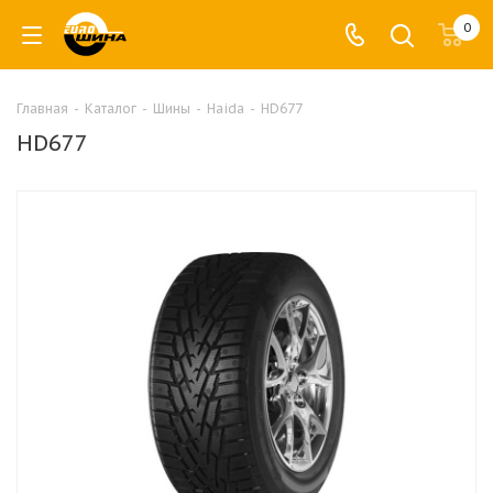
0
Главная
-
Каталог
-
Шины
-
Haida
-
HD677
HD677