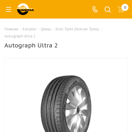
0
Главная
-
Каталог
-
Шины
-
Ikon Tyres (Nokian Tyres)
-
Autograph Ultra 2
Autograph Ultra 2