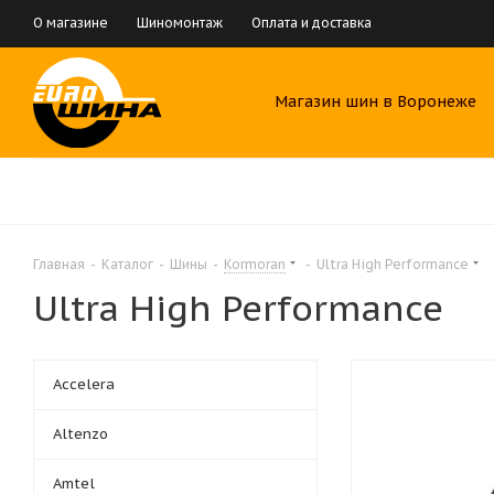
О магазине
Шиномонтаж
Оплата и доставка
Магазин шин в Воронеже
Главная
-
Каталог
-
Шины
-
Kormoran
-
Ultra High Performance
Ultra High Performance
Accelera
Altenzo
Amtel