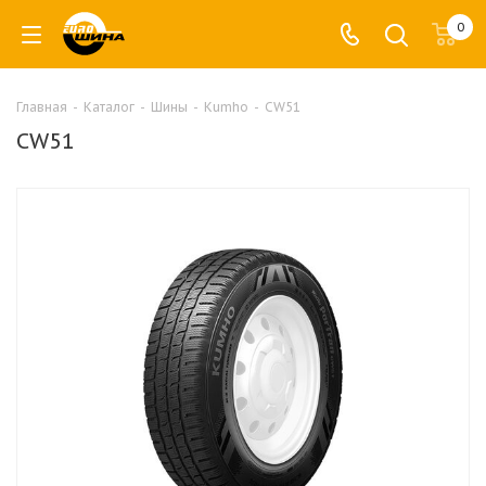
0
Главная
-
Каталог
-
Шины
-
Kumho
-
CW51
CW51