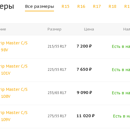
меры
Все размеры
R15
R16
R17
R18
R1
ние
Размер
Цена
На
rip Master C/S
7 200
₽
Есть в н
215/55 R17
 98V
rip Master C/S
7 650
₽
Есть в н
225/55 R17
 101V
rip Master C/S
9 090
₽
Есть в н
235/65 R17
 108V
rip Master C/S
11 020
₽
Есть в н
275/55 R17
 109V