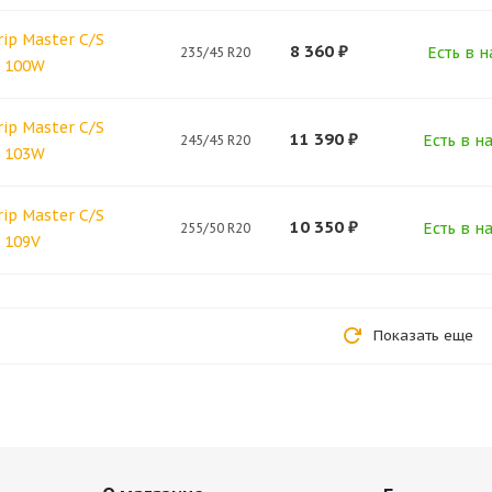
rip Master C/S
8 360
₽
Есть в н
235/45 R20
0 100W
rip Master C/S
11 390
₽
Есть в н
245/45 R20
0 103W
rip Master C/S
10 350
₽
Есть в н
255/50 R20
 109V
Показать еще