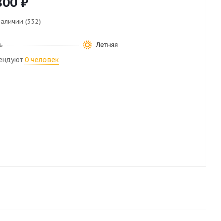
800
₽
наличии (332)
ь
Летняя
ендуют
0 человек