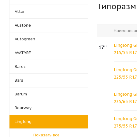
Типораз
Attar
Austone
Наименова
Autogreen
Linglong G
17''
215/55 R17
AVATYRE
Barez
Linglong G
225/55 R17
Bars
Barum
Linglong G
235/65 R17
Bearway
Linglong G
Linglong
275/55 R17
Показать все