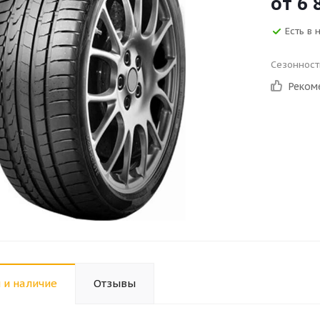
от
6 
Есть в 
Сезонност
Реком
 и наличие
Отзывы