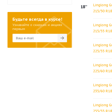
Linglong G
18''
215/50 R1
Будьте всегда в курсе!
Узнавайте о скидках и акциях
Linglong G
первым
215/55 R18
Linglong G
225/55 R18
Linglong G
225/60 R18
Linglong G
235/60 R1
Linglong G
255/55 R18