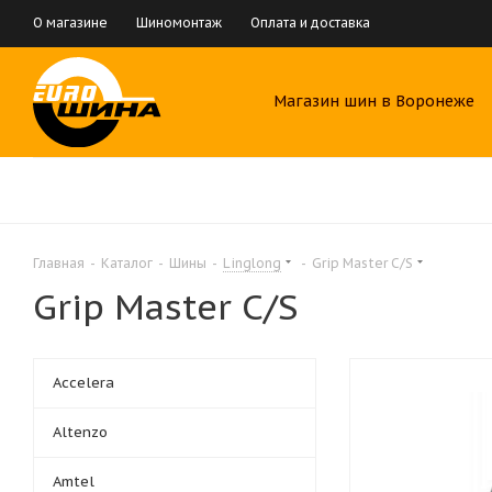
О магазине
Шиномонтаж
Оплата и доставка
Магазин шин в Воронеже
Главная
-
Каталог
-
Шины
-
Linglong
-
Grip Master C/S
Grip Master C/S
Accelera
Altenzo
Amtel