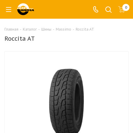
0
Главная
-
Каталог
-
Шины
-
Massimo
-
Roccita AT
Roccita AT