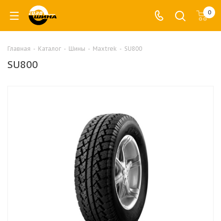
0
Главная
-
Каталог
-
Шины
-
Maxtrek
-
SU800
SU800