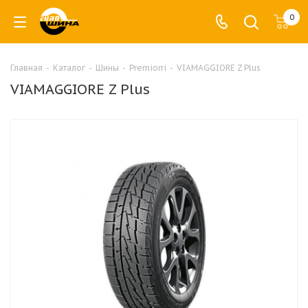
0
Главная
-
Каталог
-
Шины
-
Premiorri
-
VIAMAGGIORE Z Plus
VIAMAGGIORE Z Plus