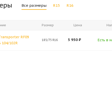
меры
Все размеры
R15
R16
ние
Размер
Цена
На
Transporter RF09
5 950
₽
Есть в н
185/75 R16
6 104/102R