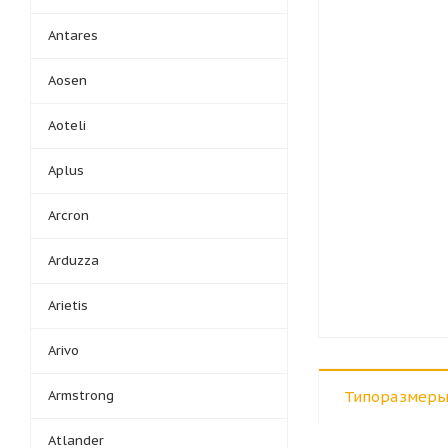
Antares
Aosen
Aoteli
Aplus
Arcron
Arduzza
Arietis
Arivo
Armstrong
Типоразмеры
Atlander