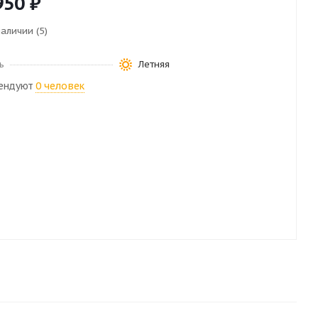
950
₽
наличии (5)
ь
Летняя
ендуют
0 человек