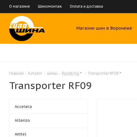
О магазине
Шиномонтаж
Оплата и доставка
Магазин шин в Воронеже
Главная
-
Каталог
-
Шины
-
Roadking
-
Transporter RF09
Transporter RF09
Accelera
Altenzo
Amtel