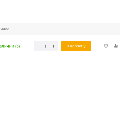
личие
В корзину
аличии (5)