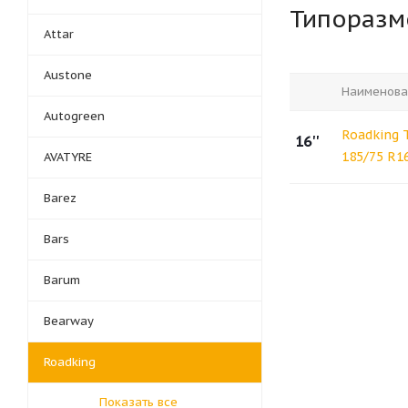
Типораз
Attar
Austone
Наименова
Autogreen
Roadking 
16''
185/75 R1
AVATYRE
Barez
Bars
Barum
Bearway
Roadking
Показать все