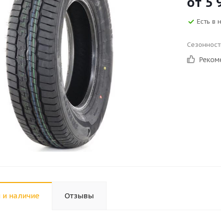
от
5 
Есть в 
Сезонност
Реком
 и наличие
Отзывы