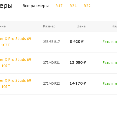
меры
Все размеры
R17
R21
R22
ние
Размер
Цена
На
er X Pro Studs 69
8 420
₽
Есть в н
235/55 R17
7 103T
er X Pro Studs 69
13 080
₽
Есть в н
275/40 R21
1 107T
er X Pro Studs 69
14 170
₽
Есть в н
275/40 R22
2 107T