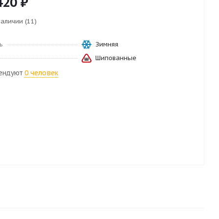
420
₽
наличии (11)
ь
Зимняя
Шипованные
ендуют
0 человек