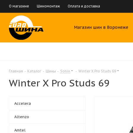
О магазине
Шиномонтаж
Оплата и доставка
Магазин шин в Воронеже
Главная
-
Каталог
-
Шины
-
Sonix
-
Winter X Pro Studs 69
Winter X Pro Studs 69
Accelera
Altenzo
Amtel