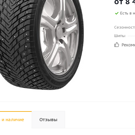
от
8 
Есть в 
Сезонност
Шипы
Реком
 и наличие
Отзывы