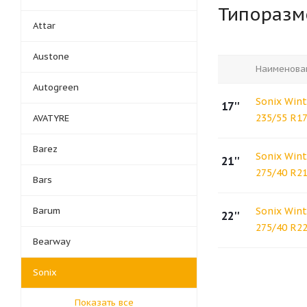
Типораз
Attar
Austone
Наименова
Autogreen
Sonix Wint
17''
235/55 R1
AVATYRE
Barez
Sonix Wint
21''
275/40 R2
Bars
Barum
Sonix Wint
22''
275/40 R2
Bearway
Sonix
Показать все