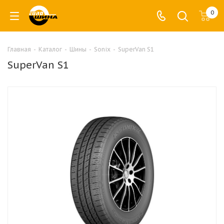
0
Главная
-
Каталог
-
Шины
-
Sonix
-
SuperVan S1
SuperVan S1