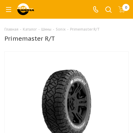
0
Главная
-
Каталог
-
Шины
-
Sonix
-
Primemaster R/T
Primemaster R/T