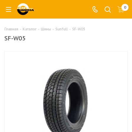
0
Главная
-
Каталог
-
Шины
-
Sunfull
-
SF-W05
SF-W05