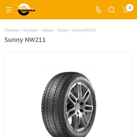
0
Главная
-
Каталог
-
Шины
-
Sunny
-
Sunny NW211
Sunny NW211