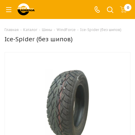
0
Главная
-
Каталог
-
Шины
-
WindForce
-
Ice-Spider (без шипов)
Ice-Spider (без шипов)