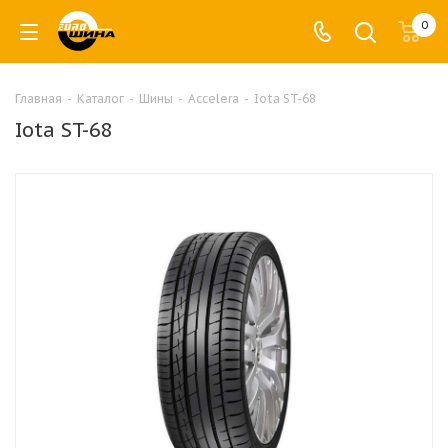
0
Главная
-
Каталог
-
Шины
-
Accelera
-
Iota ST-68
Iota ST-68