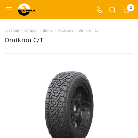
0
Главная
-
Каталог
-
Шины
-
Accelera
-
Omikron C/T
Omikron C/T