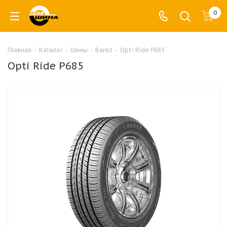
0
Главная
-
Каталог
-
Шины
-
Barez
-
Opti Ride P685
Opti Ride P685