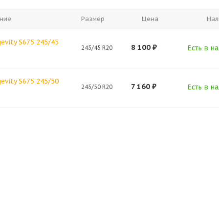
ние
Размер
Цена
Нал
evity S675 245/45
8 100
₽
Есть в на
245/45 R20
evity S675 245/50
7 160
₽
Есть в на
245/50 R20