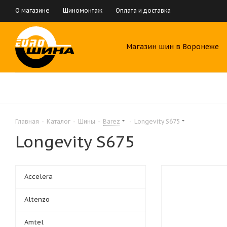
О магазине
Шиномонтаж
Оплата и доставка
Магазин шин в Воронеже
Главная
-
Каталог
-
Шины
-
Barez
-
Longevity S675
Longevity S675
Accelera
Altenzo
Amtel