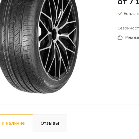
от
7 
Есть в 
Сезонност
Реком
 и наличие
Отзывы