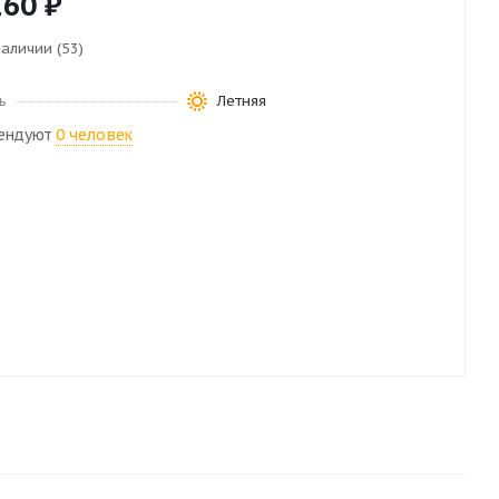
160
₽
наличии (53)
ь
Летняя
ендуют
0 человек