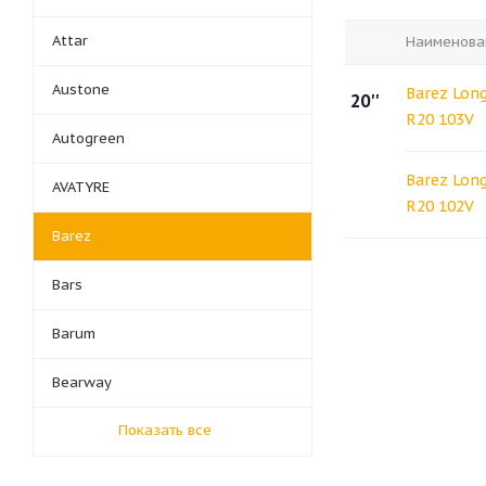
Attar
Наименова
Austone
Barez Long
20''
R20 103V
Autogreen
Barez Long
AVATYRE
R20 102V
Barez
Bars
Barum
Bearway
Показать все