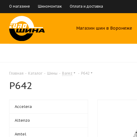
О магазине
Шиномонтаж
Оплата и доставка
Магазин шин в Воронеже
Главная
-
Каталог
-
Шины
-
Barez
-
Р642
Р642
Accelera
Altenzo
Amtel