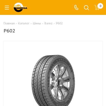
0
Главная
-
Каталог
-
Шины
-
Barez
-
Р602
Р602