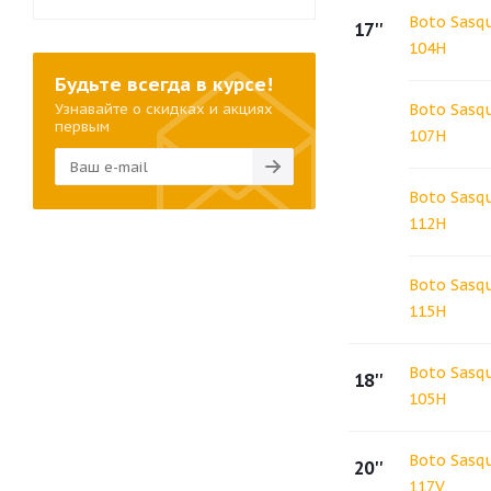
Boto Sasqu
17''
104H
Будьте всегда в курсе!
Узнавайте о скидках и акциях
Boto Sasqu
первым
107H
Boto Sasqu
112H
Boto Sasqu
115H
Boto Sasq
18''
105H
Boto Sasq
20''
117V