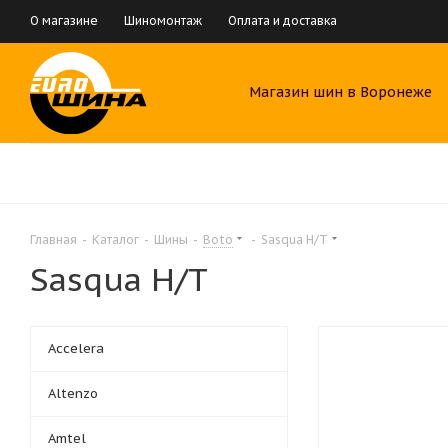
О магазине
Шиномонтаж
Оплата и доставка
Магазин шин в Воронеже
Главная
-
Каталог
-
Шины
-
Boto
-
Sasqua H/T
Sasqua H/T
Accelera
Altenzo
Amtel