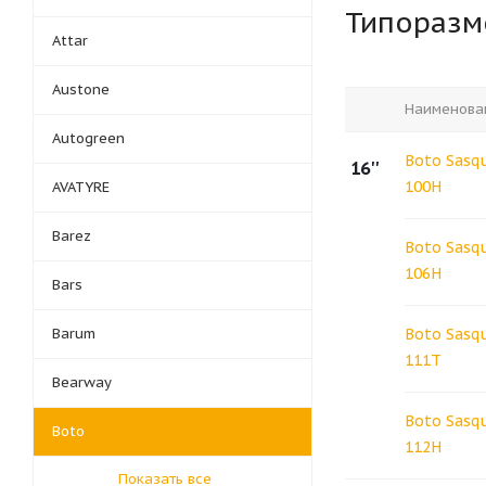
Типораз
Attar
Austone
Наименова
Autogreen
Boto Sasq
16''
100H
AVATYRE
Barez
Boto Sasq
106H
Bars
Barum
Boto Sasq
111T
Bearway
Boto Sasq
Boto
112H
Показать все