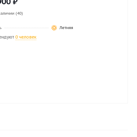
900
₽
наличии (40)
ь
Летняя
ендуют
0 человек