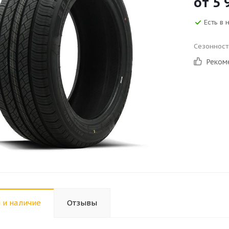
от
5 
Есть в 
Сезонност
Реком
 и наличие
Отзывы