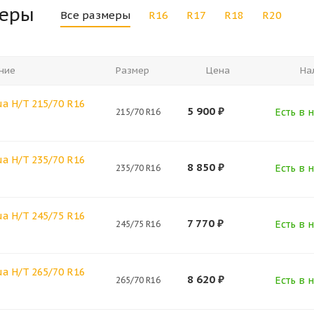
меры
Все размеры
R16
R17
R18
R20
ние
Размер
Цена
На
ua H/T 215/70 R16
5 900
₽
Есть в н
215/70 R16
ua H/T 235/70 R16
8 850
₽
Есть в н
235/70 R16
ua H/T 245/75 R16
7 770
₽
Есть в н
245/75 R16
ua H/T 265/70 R16
8 620
₽
Есть в н
265/70 R16