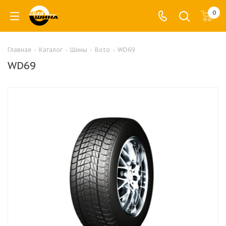
0
Главная
-
Каталог
-
Шины
-
Boto
-
WD69
WD69