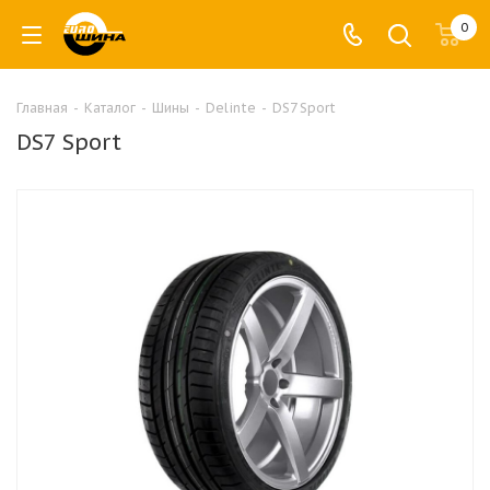
0
Главная
-
Каталог
-
Шины
-
Delinte
-
DS7 Sport
DS7 Sport