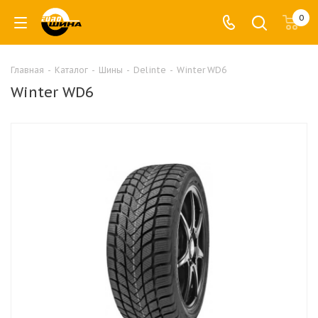
0
Главная
-
Каталог
-
Шины
-
Delinte
-
Winter WD6
Winter WD6