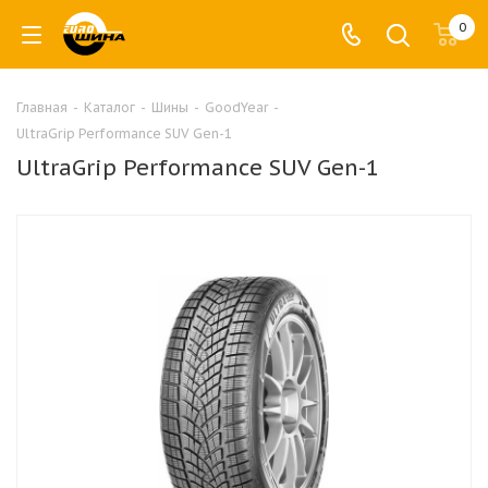
0
Главная
-
Каталог
-
Шины
-
GoodYear
-
UltraGrip Performance SUV Gen-1
UltraGrip Performance SUV Gen-1