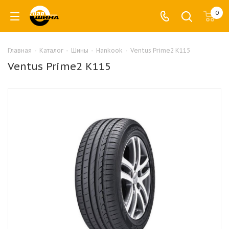
0
Главная
-
Каталог
-
Шины
-
Hankook
-
Ventus Prime2 K115
Ventus Prime2 K115