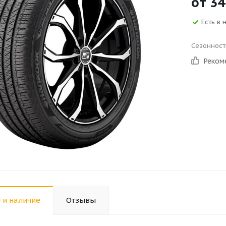
от
34
Есть в 
Сезонност
Реком
 и наличие
Отзывы