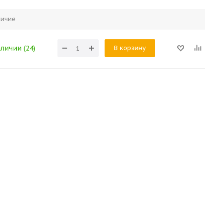
личие
В корзину
аличии (24)