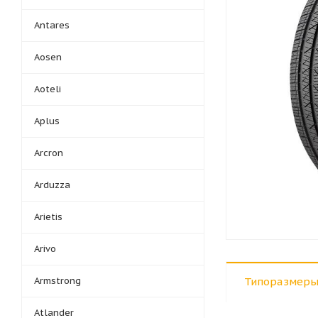
Antares
Aosen
Aoteli
Aplus
Arcron
Arduzza
Arietis
Arivo
Armstrong
Типоразмеры
Atlander