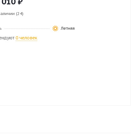
 010
₽
наличии (24)
ь
Летняя
ендуют
0 человек