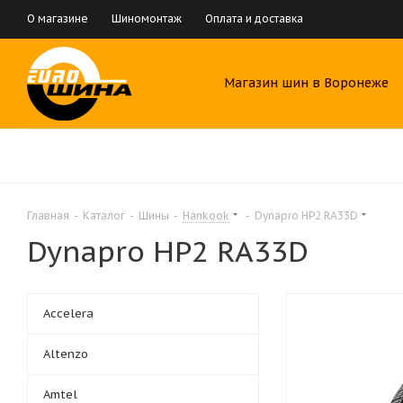
О магазине
Шиномонтаж
Оплата и доставка
Магазин шин в Воронеже
Главная
-
Каталог
-
Шины
-
Hankook
-
Dynapro HP2 RA33D
Dynapro HP2 RA33D
Accelera
Altenzo
Amtel