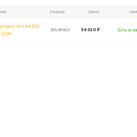
ние
Размер
Цена
На
ynapro HP2 RA33D
34 010
₽
Есть в н
285/40 R22
 110H