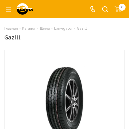
0
Главная
-
Каталог
-
Шины
-
Lanvigator
-
Gazill
Gazill