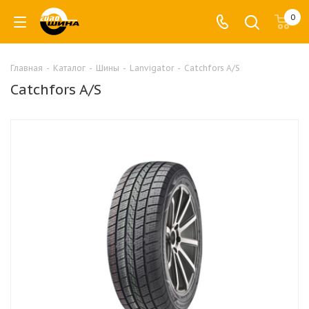
0
Главная
-
Каталог
-
Шины
-
Lanvigator
-
Catchfors A/S
Catchfors A/S