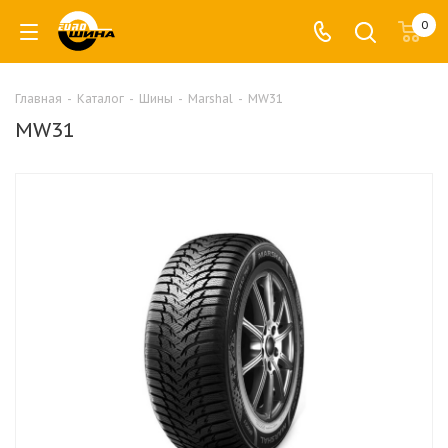
0
Главная
-
Каталог
-
Шины
-
Marshal
-
MW31
MW31