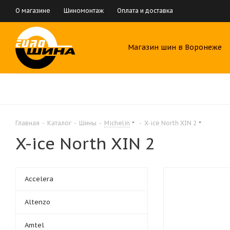
О магазине
Шиномонтаж
Оплата и доставка
Магазин шин в Воронеже
Главная
-
Каталог
-
Шины
-
Michelin
-
X-ice North XIN 2
X-ice North XIN 2
Accelera
Altenzo
Amtel