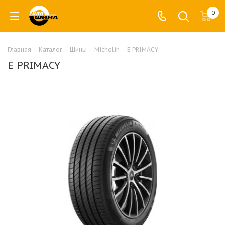
0
Главная
-
Каталог
-
Шины
-
Michelin
-
E PRIMACY
E PRIMACY