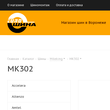
О магазине
Шиномонтаж
Оплата и доставка
Магазин шин в Воронеже
Главная
-
Каталог
-
Шины
-
Mileking
-
MK302
MK302
Accelera
Altenzo
Amtel