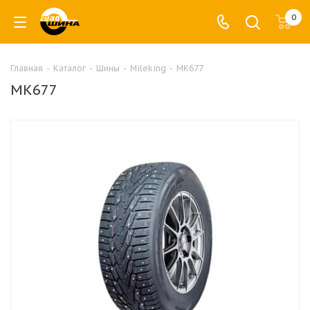
0
Главная
-
Каталог
-
Шины
-
Mileking
-
MK677
MK677