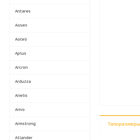
Antares
Aosen
Aoteli
Aplus
Arcron
Arduzza
Arietis
Arivo
Armstrong
Типоразмеры
Atlander