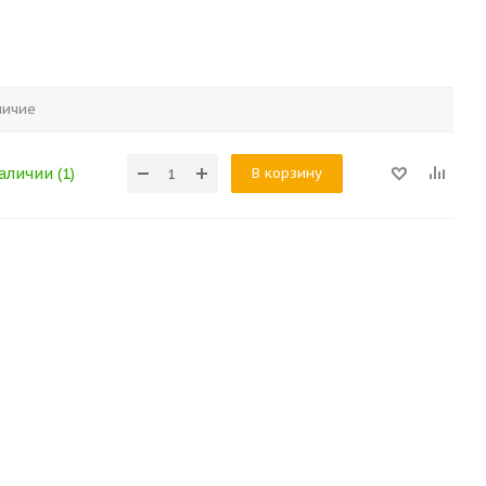
личие
В корзину
аличии (1)