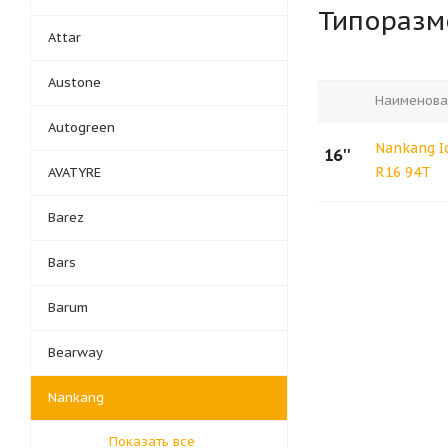
Типораз
Attar
Austone
Наименова
Autogreen
Nankang Ic
16''
R16 94T
AVATYRE
Barez
Bars
Barum
Bearway
Nankang
Показать все