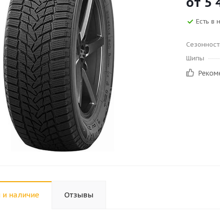
от
5 
Есть в 
Сезонност
Шипы
Реком
 и наличие
Отзывы