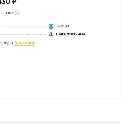
430
₽
наличии (1)
ь
Зимняя
Нешипованные
ендуют
0 человек