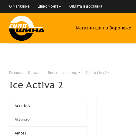
О магазине
Шиномонтаж
Оплата и доставка
Магазин шин в Воронеже
Главная
-
Каталог
-
Шины
-
Nankang
-
Ice Activa 2
Ice Activa 2
Accelera
Altenzo
Amtel