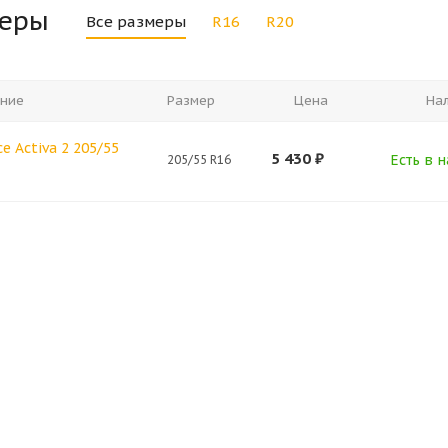
меры
Все размеры
R16
R20
ние
Размер
Цена
На
e Activa 2 205/55
5 430
₽
Есть в н
205/55 R16