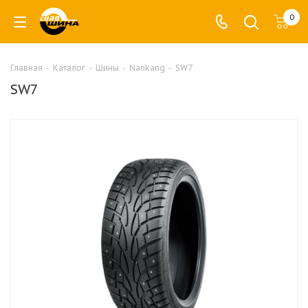
0
Главная
-
Каталог
-
Шины
-
Nankang
-
SW7
SW7