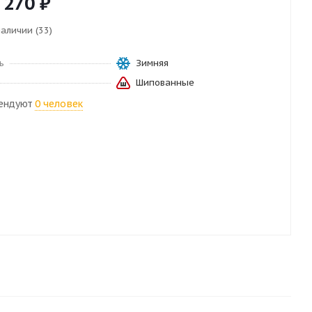
 270
₽
наличии (33)
ь
Зимняя
Шипованные
ендуют
0 человек