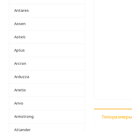
Antares
Aosen
Aoteli
Aplus
Arcron
Arduzza
Arietis
Arivo
Armstrong
Типоразмеры
Atlander