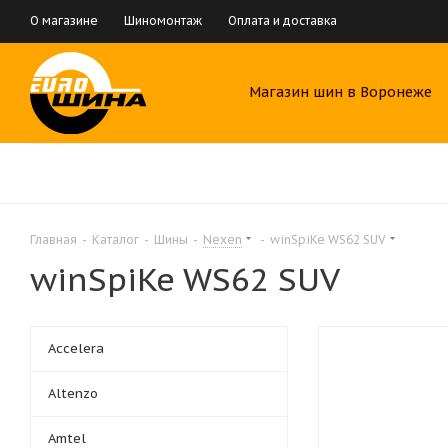
О магазине
Шиномонтаж
Оплата и доставка
Магазин шин в Воронеже
Главная
-
Каталог
-
Шины
-
Nexen
-
winSpiKe WS62 SUV
winSpiKe WS62 SUV
Accelera
Altenzo
Amtel