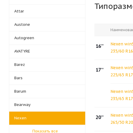
Типораз
Attar
Austone
Наименова
Autogreen
Nexen win
16''
235/60 R16
AVATYRE
Barez
Nexen win
17''
225/65 R17
Bars
Barum
Nexen win
235/65 R17
Bearway
Nexen win
20''
Nexen
265/50 R20
Показать все