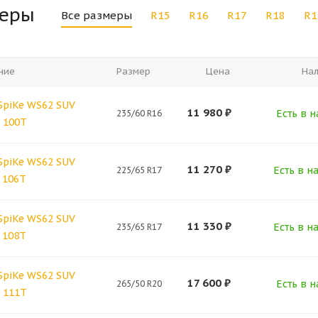
меры
Все размеры
R15
R16
R17
R18
R1
ние
Размер
Цена
На
SpiKe WS62 SUV
11 980
₽
Есть в н
235/60 R16
 100T
SpiKe WS62 SUV
11 270
₽
Есть в н
225/65 R17
 106T
SpiKe WS62 SUV
11 330
₽
Есть в н
235/65 R17
 108T
SpiKe WS62 SUV
17 600
₽
Есть в н
265/50 R20
 111T