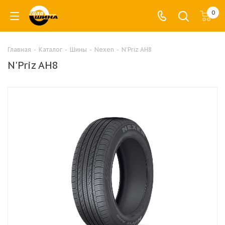
0
Главная
-
Каталог
-
Шины
-
Nexen
-
N'Priz AH8
N'Priz AH8