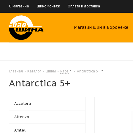
О магазине
Шиномонтаж
Оплата и доставка
Магазин шин в Воронеже
Главная
-
Каталог
-
Шины
-
Pace
-
Antarctica 5+
Antarctica 5+
Accelera
Altenzo
Amtel