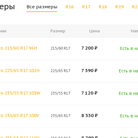
меры
Все размеры
R16
R17
R18
R19
R2
ние
Размер
Цена
На
7 200
₽
o 215/60 R17 96H
Есть в н
215/60 R17
7 390
₽
o 225/65 R17 102H
Есть в н
225/65 R17
7 120
₽
ro 235/55 R17 103W
Есть в н
235/55 R17
8 330
₽
o 235/65 R17 108V
Есть в н
235/65 R17
8 790
₽