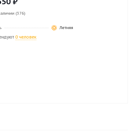
550
₽
наличии (376)
ь
Летняя
ендуют
0 человек