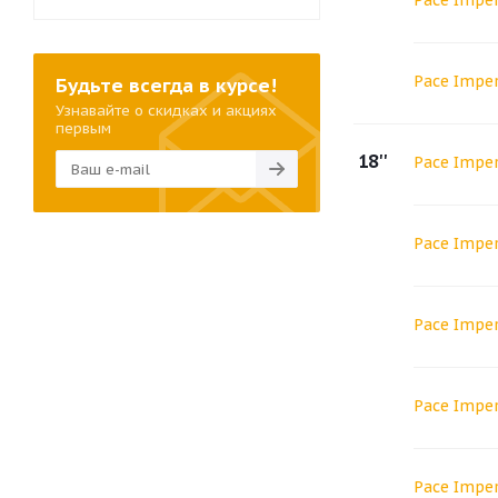
Pace Imper
Pace Imper
Будьте всегда в курсе!
Узнавайте о скидках и акциях
первым
18''
Pace Imper
Pace Imper
Pace Imper
Pace Impe
Pace Imper