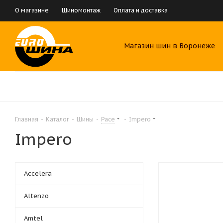
О магазине
Шиномонтаж
Оплата и доставка
Магазин шин в Воронеже
Главная
-
Каталог
-
Шины
-
Pace
-
Impero
Impero
Accelera
Altenzo
Amtel