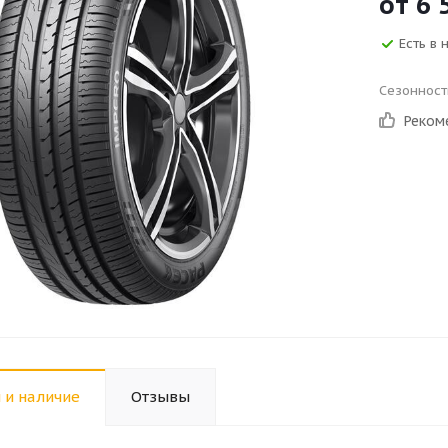
от
6 
Есть в 
Сезонност
Реком
 и наличие
Отзывы