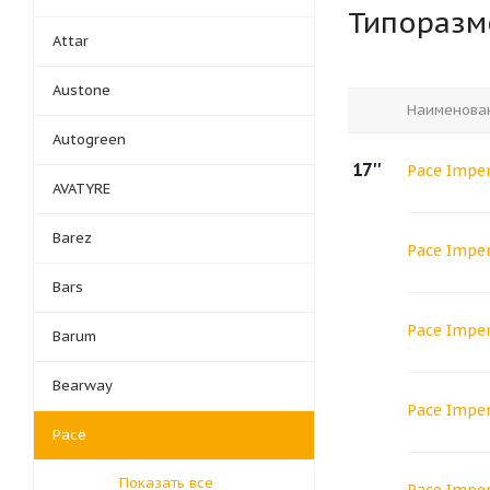
Типораз
Attar
Austone
Наименова
Autogreen
17''
Pace Imper
AVATYRE
Barez
Pace Imper
Bars
Pace Impe
Barum
Bearway
Pace Imper
Pace
Показать все