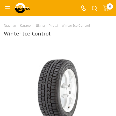
0
Главная
-
Каталог
-
Шины
-
Pirelli
-
Winter Ice Control
Winter Ice Control