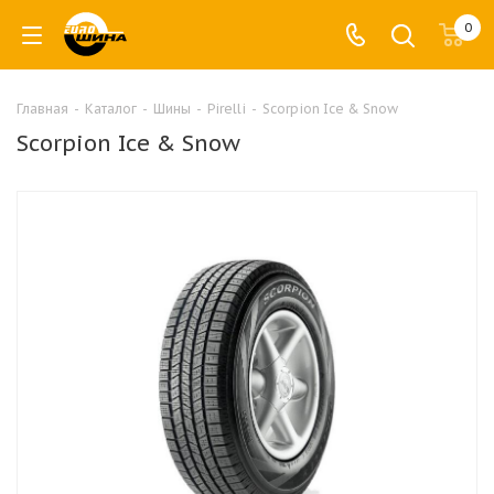
0
Главная
-
Каталог
-
Шины
-
Pirelli
-
Scorpion Ice & Snow
Scorpion Ice & Snow