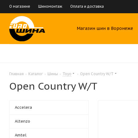
О магазине
Шиномонтаж
Оплата и доставка
Магазин шин в Воронеже
Главная
-
Каталог
-
Шины
-
Toyo
-
Open Country W/T
Open Country W/T
Accelera
Altenzo
Amtel