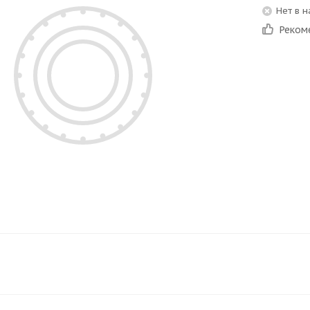
Нет в 
Реком