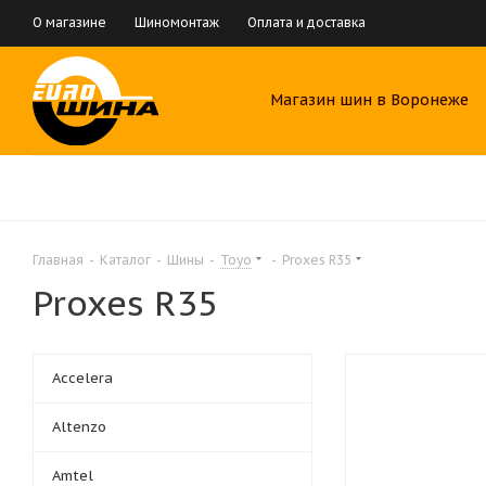
О магазине
Шиномонтаж
Оплата и доставка
Магазин шин в Воронеже
Главная
-
Каталог
-
Шины
-
Toyo
-
Proxes R35
Proxes R35
Accelera
Altenzo
Amtel