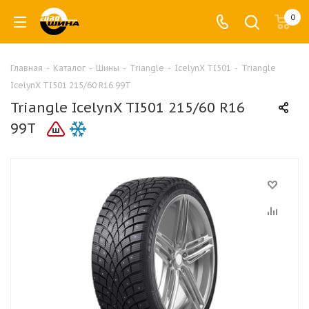
0
Главная
-
Каталог
-
Шины
-
Triangle
-
IcelynX TI501
-
Triangle
IcelynX TI501 215/60 R16 99T
Triangle IcelynX TI501 215/60 R16
99T