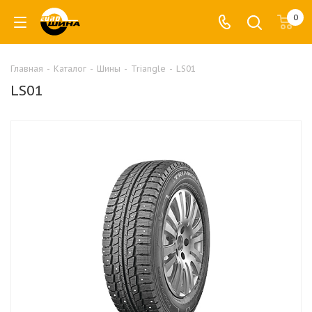
0
Главная
-
Каталог
-
Шины
-
Triangle
-
LS01
LS01