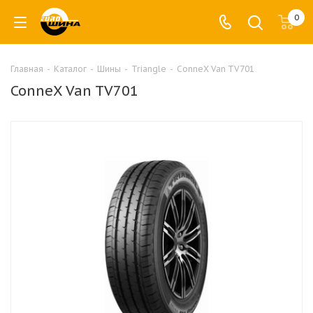
0
Главная
-
Каталог
-
Шины
-
Triangle
-
ConneX Van TV701
ConneX Van TV701