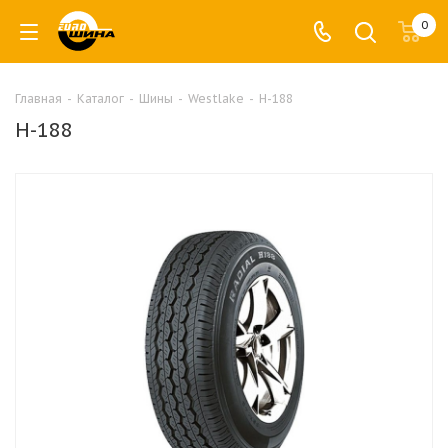
0
Главная
-
Каталог
-
Шины
-
Westlake
-
H-188
H-188