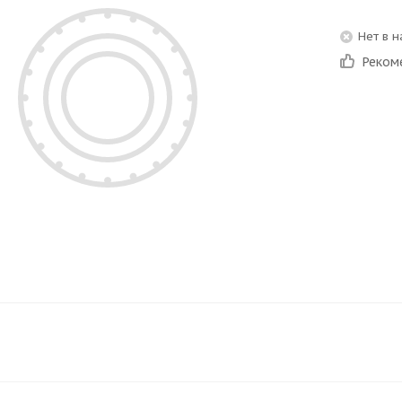
Нет в 
Реком