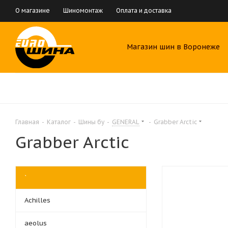
О магазине
Шиномонтаж
Оплата и доставка
Магазин шин в Воронеже
Главная
-
Каталог
-
Шины бу
-
GENERAL
-
Grabber Arctic
Grabber Arctic
`
Achilles
aeolus